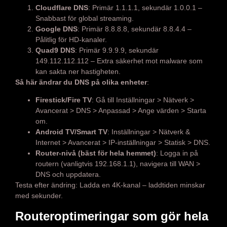
Cloudflare DNS
: Primär 1.1.1.1, sekundär 1.0.0.1 –
Snabbast för global streaming.
Google DNS
: Primär 8.8.8.8, sekundär 8.8.4.4 –
Pålitlig för HD-kanaler.
Quad9 DNS
: Primär 9.9.9.9, sekundär
149.112.112.112 – Extra säkerhet mot malware som
kan sakta ner hastigheten.
Så här ändrar du DNS på olika enheter
:
Firestick/Fire TV
: Gå till Inställningar > Nätverk >
Avancerat > DNS > Anpassad > Ange värden > Starta
om.
Android TV/Smart TV
: Inställningar > Nätverk &
Internet > Avancerat > IP-inställningar > Statisk > DNS.
Router-nivå (bäst för hela hemmet)
: Logga in på
routern (vanligtvis 192.168.1.1), navigera till WAN >
DNS och uppdatera.
Testa efter ändring: Ladda en 4K-kanal – laddtiden minskar
med sekunder.
Routeroptimeringar som gör hela