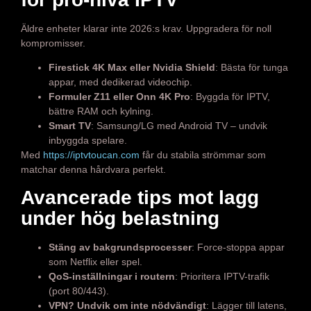
Äldre enheter klarar inte 2026:s krav. Uppgradera för noll
kompromisser.
Firestick 4K Max eller Nvidia Shield
: Bästa för tunga
appar, med dedikerad videochip.
Formuler Z11 eller Onn 4K Pro
: Byggda för IPTV,
bättre RAM och kylning.
Smart TV
: Samsung/LG med Android TV – undvik
inbyggda spelare.
Med
https://iptvtoucan.com
får du stabila strömmar som
matchar denna hårdvara perfekt.
Avancerade tips mot lagg
under hög belastning
Stäng av bakgrundsprocesser
: Force-stoppa appar
som Netflix eller spel.
QoS-inställningar i routern
: Prioritera IPTV-trafik
(port 80/443).
VPN? Undvik om inte nödvändigt
: Lägger till latens,