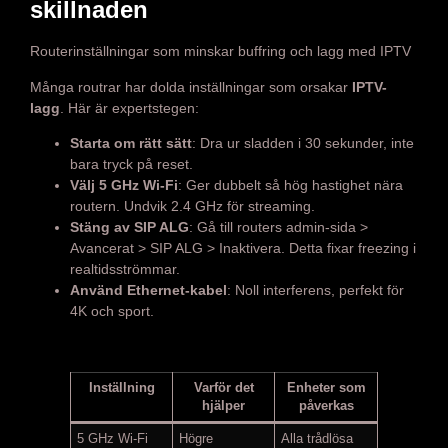
skillnaden
Routerinställningar som minskar buffring och lagg med IPTV
Många routrar har dolda inställningar som orsakar
IPTV-
lagg
. Här är expertstegen:
Starta om rätt sätt
: Dra ur sladden i 30 sekunder, inte
bara tryck på reset.
Välj 5 GHz Wi-Fi
: Ger dubbelt så hög hastighet nära
routern. Undvik 2.4 GHz för streaming.
Stäng av SIP ALG
: Gå till routers admin-sida >
Avancerat > SIP ALG > Inaktivera. Detta fixar freezing i
realtidsströmmar.
Använd Ethernet-kabel
: Noll interferens, perfekt för
4K och sport.
Inställning
Varför det
Enheter som
hjälper
påverkas
5 GHz Wi-Fi
Högre
Alla trådlösa