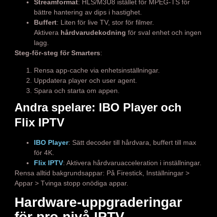
Streamformat
: HLS/M3U8 istället för MPEG-TS för
bättre hantering av dips i hastighet.
Buffert
: Liten för live TV, stor för filmer.
Aktivera
hårdvarudekodning
för sval enhet och ingen
lagg.
Steg-för-steg för Smarters
:
Rensa app-cache via enhetsinställningar.
Uppdatera player och user agent.
Spara och starta om appen.
Andra spelare: IBO Player och
Flix IPTV
IBO Player
: Sätt decoder till hårdvara, buffert till max
för 4K.
Flix IPTV
: Aktivera hårdvaruacceleration i inställningar.
Rensa alltid bakgrundsappar: På Firestick, Inställningar >
Appar > Tvinga stopp onödiga appar.
Hardware-uppgraderingar
för pro-nivå IPTV