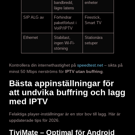
bandbredd,
enheter
lägre latens
SIP ALG av
Förhindrar
Firestick,
paketförlust i
Smart TV
VoIP/IPTV
Ethernet
Stabilast,
Stationära
ingen Wi-Fi-
setuper
störning
Kontrollera din internethastighet på
speedtest.net
– sikta på
minst 50 Mbps nerströms för
IPTV utan buffring
.
Bästa appinställningar för
att undvika buffring och lagg
med IPTV
Felaktiga player-inställningar är en stor bov till lagg. Här är
uppdaterade tips för 2026.
TiviMate – Optimal för Android