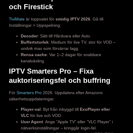
och Firestick
TiviMate
är toppvalet för
smidig IPTV 2026
. Gå till
Inställningar > Uppspelning:
Decoder
: Sätt till Hårdvara eller Auto.
Buffertstorlek
: Medium för live TV, stor för VOD –
undvik max som förvärrar lagg.
Rensa cache
: Var 1–2 dagar för snabbare
kanalväxling.
IPTV Smarters Pro – Fixa
auktoriseringsfel och buffring
För
Smarters Pro
2026: Uppdatera efter Amazons
säkerhetsuppdateringar.
Player-val
: Byt från inbyggd till
ExoPlayer eller
VLC
för live och VOD.
User Agent
: Ange ”Apple TV” eller ”VLC Player” i
nätverksinställningar – kringgår login-fel.