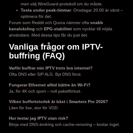
men välj WireGuard-protokoll om du måste.
Testa under peak-timmar
: Onsdagar 20:00 är värst –
optimera för det.
Forum som Reddit och Quora nämner ofta
snabb
kanalväxling
och
EPG-stabilitet
som nycklar till nöjda
användare. Med dessa tips får du just det.
Vanliga frågor om IPTV-
buffring (FAQ)
Varför buffrar min IPTV trots bra internet?
Ofta DNS eller SIP ALG. Byt DNS först.
Fungerar Ethernet alltid bättre än Wi-Fi?
Ja, för 4K och sport – noll paketförlust.
Vilken buffertstorlek är bäst i Smarters Pro 2026?
Liten för live, stor för VOD.
Hur testar jag IPTV utan risk?
Börja med DNS-ändring och cache-rensning – kostar inget.