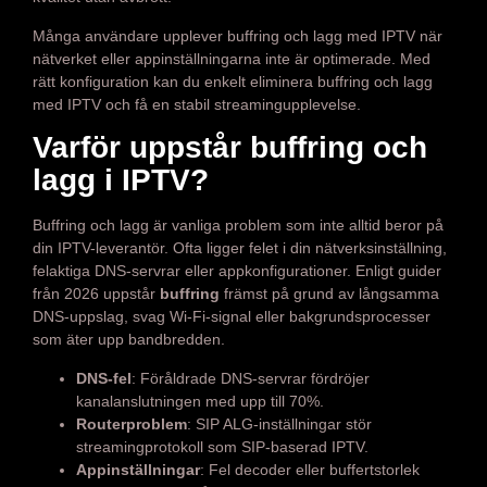
Många användare upplever buffring och lagg med IPTV när
nätverket eller appinställningarna inte är optimerade. Med
rätt konfiguration kan du enkelt eliminera buffring och lagg
med IPTV och få en stabil streamingupplevelse.
Varför uppstår buffring och
lagg i IPTV?
Buffring och lagg är vanliga problem som inte alltid beror på
din IPTV-leverantör. Ofta ligger felet i din nätverksinställning,
felaktiga DNS-servrar eller appkonfigurationer. Enligt guider
från 2026 uppstår
buffring
främst på grund av långsamma
DNS-uppslag, svag Wi-Fi-signal eller bakgrundsprocesser
som äter upp bandbredden.
DNS-fel
: Föråldrade DNS-servrar fördröjer
kanalanslutningen med upp till 70%.
Routerproblem
: SIP ALG-inställningar stör
streamingprotokoll som SIP-baserad IPTV.
Appinställningar
: Fel decoder eller buffertstorlek