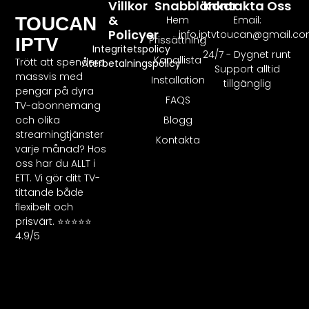
Villkor
Snabblänkar
Kontakta Oss
&
Hem
Email:
TOUCAN
Policyer
info.iptvtoucan@gmail.c
Prissättning
IPTV
Integritetspolicy
24/7 - Dygnet runt
Kanallista
Trött att spendera
Återbetalningspolicy
Support alltid
massvis med
Installation
tillgänglig
pengar på dyra
FAQS
TV-abonnemang
Blogg
och olika
streamingtjänster
Kontakta
varje månad? Hos
oss har du ALLT i
ETT. Vi gör ditt TV-
tittande både
flexibelt och
prisvärt. ⭐⭐⭐⭐⭐
4.9/5