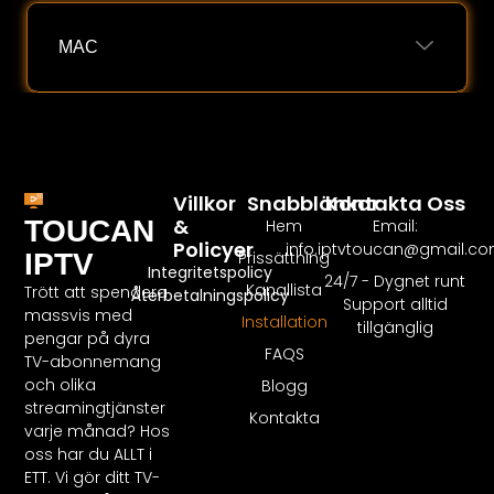
MAC
Villkor
Snabblänkar
Kontakta Oss
&
TOUCAN
Hem
Email:
Policyer
info.iptvtoucan@gmail.c
IPTV
Prissättning
Integritetspolicy
24/7 - Dygnet runt
Kanallista
Trött att spendera
Återbetalningspolicy
Support alltid
massvis med
Installation
tillgänglig
pengar på dyra
FAQS
TV-abonnemang
och olika
Blogg
streamingtjänster
Kontakta
varje månad? Hos
oss har du ALLT i
ETT. Vi gör ditt TV-