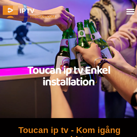
IPTV
─── TOUCAN.COM
Toucan ip tv Enkel
installation
Toucan ip tv - Kom igång